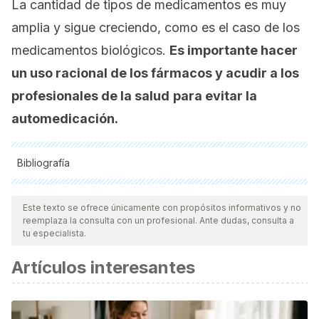
La cantidad de tipos de medicamentos es muy
amplia y sigue creciendo, como es el caso de los
medicamentos biológicos.
Es importante hacer
un uso racional de los fármacos y acudir a los
profesionales de la salud
para evitar la
automedicación.
Bibliografía
Todas las fuentes citadas fueron revisadas a profundidad por
nuestro equipo, para asegurar su calidad, confiabilidad,
Este texto se ofrece únicamente con propósitos informativos y no
reemplaza la consulta con un profesional. Ante dudas, consulta a
vigencia y validez.
La bibliografía de este artículo fue
tu especialista.
considerada confiable y de precisión académica o
Artículos interesantes
científica.
(2018). Medicamentos. In Estudios de evaluación de
competencia de la OCDE: México.