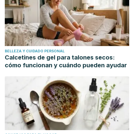
https://doi.org/10.1787/9789264287921-6-es
Granda, E. (2004). Medicamentos esenciales. Farmacia
Profesional.
Consejo Nacional De Salud. (2014). Medicamentos básicos
y registro terapéutico. Ministerio de Salud Pública.
BELLEZA Y CUIDADO PERSONAL
Calcetines de gel para talones secos:
cómo funcionan y cuándo pueden ayudar