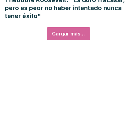
Theodore Roosevelt: "Es duro fracasar,
pero es peor no haber intentado nunca
tener éxito"
Cargar más...