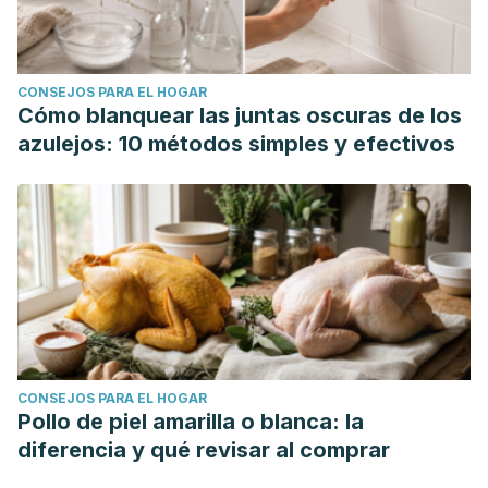
system on sleep scores, body composition and metabolism
in otherwise healthy individuals with sleep disturbances.
Chronobiology international, 41(6), 817–828.
CONSEJOS PARA EL HOGAR
https://doi.org/10.1080/07420528.2024.2353225
Cómo blanquear las juntas oscuras de los
Fiorentini, D., Cappadone, C., Farruggia, G., & Prata, C.
azulejos: 10 métodos simples y efectivos
(2021). Magnesium: Biochemistry, Nutrition, Detection, and
Social Impact of Diseases Linked to Its Deficiency.
Nutrients, 13(4), 1136.
https://doi.org/10.3390/nu13041136
Mah, J., & Pitre, T. (2021). Oral magnesium supplementation
for insomnia in older adults: a Systematic Review & Meta-
Analysis. BMC complementary medicine and therapies,
21(1), 125.
https://doi.org/10.1186/s12906-021-03297-z
Marshall, N. S., Serinel, Y., Killick, R., Child, J. M., Raisin, I.,
CONSEJOS PARA EL HOGAR
Berry, C. M., Lallukka, T., Wassing, R., Lee, R. W.,
Pollo de piel amarilla o blanca: la
Ratnavadivel, R., Vedam, H., Grunstein, R., Wong, K. K.,
diferencia y qué revisar al comprar
Hoyos, C. M., Cayanan, E. A., Comas, M., Chapman, J. L., &