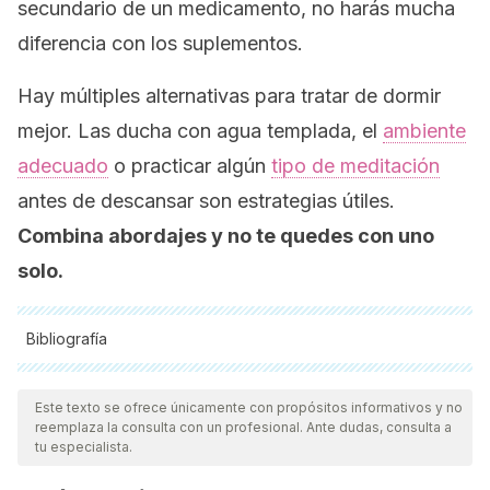
secundario de un medicamento, no harás mucha
diferencia con los suplementos.
Hay múltiples alternativas para tratar de dormir
mejor. Las ducha con agua templada, el
ambiente
adecuado
o practicar algún
tipo de meditación
antes de descansar son estrategias útiles.
Combina abordajes y no te quedes con uno
solo.
Bibliografía
Todas las fuentes citadas fueron revisadas a profundidad por
nuestro equipo, para asegurar su calidad, confiabilidad,
Este texto se ofrece únicamente con propósitos informativos y no
reemplaza la consulta con un profesional. Ante dudas, consulta a
vigencia y validez.
La bibliografía de este artículo fue
tu especialista.
considerada confiable y de precisión académica o