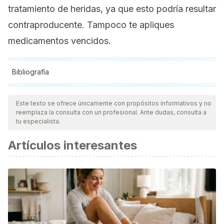
tratamiento de heridas, ya que esto podría resultar
contraproducente. Tampoco te apliques
medicamentos vencidos.
Bibliografía
Todas las fuentes citadas fueron revisadas a profundidad por
nuestro equipo, para asegurar su calidad, confiabilidad,
Este texto se ofrece únicamente con propósitos informativos y no
reemplaza la consulta con un profesional. Ante dudas, consulta a
vigencia y validez.
La bibliografía de este artículo fue
tu especialista.
considerada confiable y de precisión académica o
Artículos interesantes
científica.
Markovchick, V. J., & Moreira, M. E. (2011). Wound
management. In Trauma: A Comprehensive Emergency
Medicine Approach.
https://doi.org/10.1017/CBO9780511975769.037
Lee, C. K., & Hansen, S. L. (2009). Management of Acute