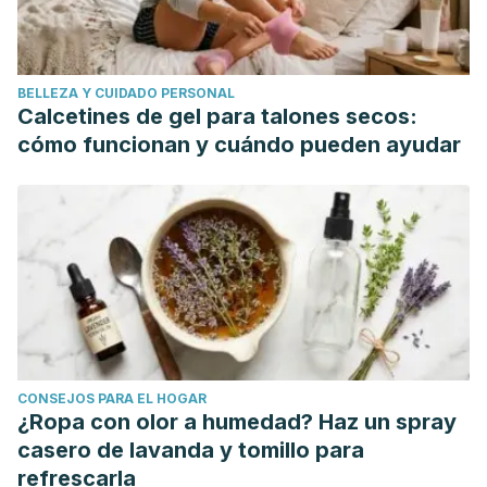
Wounds. Surgical Clinics of North America.
https://doi.org/10.1016/j.suc.2009.03.005
Lackey, W. G., Jeray, K. J., Kamath, A. F., Horneff, J. G., &
BELLEZA Y CUIDADO PERSONAL
Esterhai, J. L. (2011). Wound Infections. In Evidence-Based
Calcetines de gel para talones secos:
Orthopedics. https://doi.org/10.1002/9781444345100.ch10
cómo funcionan y cuándo pueden ayudar
CONSEJOS PARA EL HOGAR
¿Ropa con olor a humedad? Haz un spray
casero de lavanda y tomillo para
refrescarla