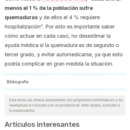
menos el 1 % de la población sufre
quemaduras
y de ellos el 4 % requiere
hospitalización”. Por esto es importante saber
cómo actuar en cada caso, no desestimar la
ayuda médica si la quemadura es de segundo o
tercer grado, y evitar automedicarse, ya que esto
podría complicar en gran medida la situación.
Bibliografía
Todas las fuentes citadas fueron revisadas a profundidad por
nuestro equipo, para asegurar su calidad, confiabilidad,
Este texto se ofrece únicamente con propósitos informativos y no
reemplaza la consulta con un profesional. Ante dudas, consulta a
vigencia y validez.
La bibliografía de este artículo fue
tu especialista.
considerada confiable y de precisión académica o
Artículos interesantes
científica.