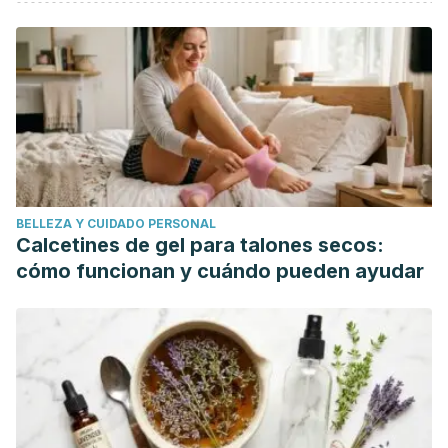
Burns. (n.d.)
assh.org/handcare/Hand-Anatomy/Details-
Page/articleId/39391
Morgan, E. D., Bledsoe, S. C., & Barker, J. (2000).
Ambulatory managements of burns. American Family
Physician, 62(9), 2015-2026
aafp.org/afp/2000/1101/p2015.html
Treating and preventing burns. (2015, November 21).
Retrieved from
healthychildren.org/English/health-
BELLEZA Y CUIDADO PERSONAL
issues/injuries-emergencies/Pages/Treating-and-
Calcetines de gel para talones secos:
Preventing-Burns.aspx
cómo funcionan y cuándo pueden ayudar
Mayo Clinic Staff. (2015, July 10). Burns: First aid
mayoclinic.org/first-aid/first-aid-burns/basics/art-
20056649