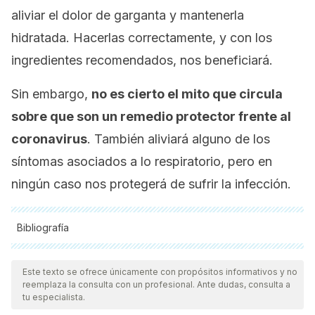
aliviar el dolor de garganta y mantenerla
hidratada. Hacerlas correctamente, y con los
ingredientes recomendados, nos beneficiará.
Sin embargo,
no es cierto el mito que circula
sobre que son un remedio protector frente al
coronavirus
. También aliviará alguno de los
síntomas asociados a lo respiratorio, pero en
ningún caso nos protegerá de sufrir la infección.
Bibliografía
Todas las fuentes citadas fueron revisadas a profundidad por
nuestro equipo, para asegurar su calidad, confiabilidad,
Este texto se ofrece únicamente con propósitos informativos y no
reemplaza la consulta con un profesional. Ante dudas, consulta a
vigencia y validez.
La bibliografía de este artículo fue
tu especialista.
considerada confiable y de precisión académica o