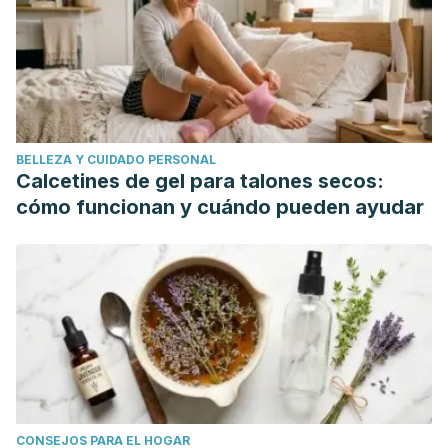
del Río Fortuna, Cynthia. "Elecciones en anticoncepción
quirúrgica: una mirada sobre la relación entre la técnica y
la persona." Runa 30.1 (2009): 79-95.
Gervaise, A., and H. Fernandez. "Técnicas de esterilización
femenina." EMC-Cirugía General 11.1 (2011): 1-10.
BELLEZA Y CUIDADO PERSONAL
Calcetines de gel para talones secos:
cómo funcionan y cuándo pueden ayudar
CONSEJOS PARA EL HOGAR