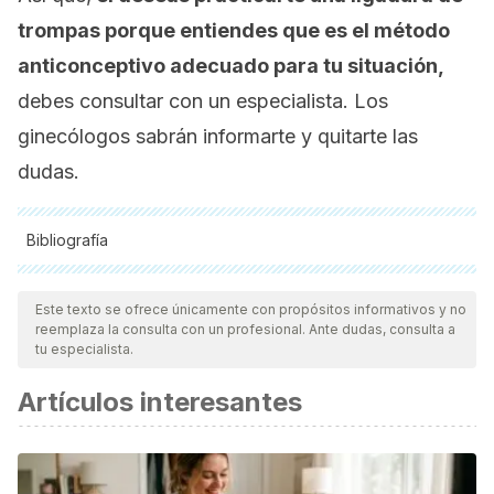
trompas porque entiendes que es el método
anticonceptivo adecuado para tu situación,
debes consultar con un especialista. Los
ginecólogos sabrán informarte y quitarte las
dudas.
Bibliografía
Todas las fuentes citadas fueron revisadas a profundidad por
nuestro equipo, para asegurar su calidad, confiabilidad,
Este texto se ofrece únicamente con propósitos informativos y no
reemplaza la consulta con un profesional. Ante dudas, consulta a
vigencia y validez.
La bibliografía de este artículo fue
tu especialista.
considerada confiable y de precisión académica o
Artículos interesantes
científica.
Pecheny, Mario, et al. "Ligadura y vasectomía: obstáculos
para su accesibilidad." AL Kornblit, AC Camarotti y G. Wald
(comp.), Salud, Sociedad y Derechos (2012): 315-338.