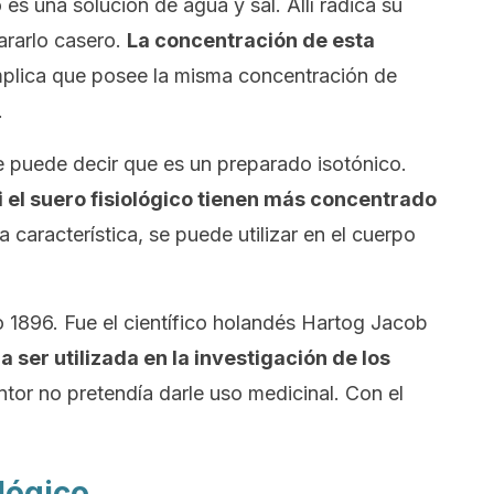
 es una solución de agua y sal. Allí radica su
pararlo casero.
La concentración de esta
mplica que posee la misma concentración de
.
se puede decir que es un preparado isotónico.
ni el suero fisiológico tienen más concentrado
a característica, se puede utilizar en el cuerpo
o 1896. Fue el científico holandés Hartog Jacob
a ser utilizada en la investigación de los
tor no pretendía darle uso medicinal. Con el
lógico