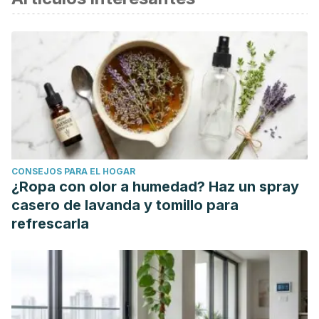
Cantos, Valdiviezo, and Israel Steward. "Diferencias
clínicas en el tratamiento periodontal con y sin el uso de
clorhexidina. Revisión sistemática." (2021).
Rodríguez, Jhair Alexander León, Sandra Thays Vargas
Casana, and Millones Gómez Pablo Alejandro. "Efectividad
de la clorhexidina y aceites esenciales asociados al
raspado y alisado radicular en el tratamiento de
periodontitis crónica."
Ciencias de la salud
18.3 (2020): 3.
CONSEJOS PARA EL HOGAR
Pérez-Barrero, Bernardo Ricardo, et al. "Efectividad de
¿Ropa con olor a humedad? Haz un spray
antimicrobianos en el tratamiento del raspado y alisado
casero de lavanda y tomillo para
radicular en el adulto mayor."
Revista Información
refrescarla
Científica
99.2 (2020): 124-133.
Mosquera Tacuri, Marlon Josue.
Tratamiento de bolsas
periodontales con raspado y alisado radicular campo
abierto
. BS thesis. Universidad de Guayaquil. Facultad
Piloto de Odontología, 2019.