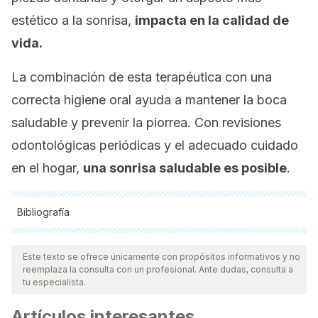
estético a la sonrisa,
impacta en la calidad de
vida.
La combinación de esta terapéutica con una
correcta higiene oral ayuda a mantener la boca
saludable y prevenir la piorrea. Con revisiones
odontológicas periódicas y el adecuado cuidado
en el hogar,
una sonrisa saludable es posible
.
Bibliografía
Todas las fuentes citadas fueron revisadas a profundidad por
nuestro equipo, para asegurar su calidad, confiabilidad,
Este texto se ofrece únicamente con propósitos informativos y no
reemplaza la consulta con un profesional. Ante dudas, consulta a
vigencia y validez.
La bibliografía de este artículo fue
tu especialista.
considerada confiable y de precisión académica o
Artículos interesantes
científica.