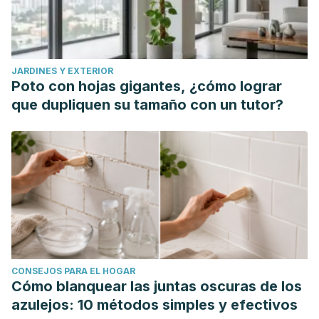
Huamán Huamán, Gonzalo Gabriel. "FRECUENCIA DE
HIPERSENSIBILIDAD DENTINARIA POSTERIOR AL RASPADO
Y ALISADO RADICULAR EN PACIENTES TRATADOS EN LA
JARDINES Y EXTERIOR
CLINICA ODONTOLOGICA DE LA UNIVERSIDAD NORBERT
Poto con hojas gigantes, ¿cómo lograr
WIENER-2016-I." (2018).
que dupliquen su tamaño con un tutor?
Acosta Mariños, Christiam Gabriel. "Hipersensibilidad
dentinaria y su relación con la terapia de raspado y alisado
radicular en pacientes atendidos en la Clínica
Estomatológica de la Universidad Nacional de Trujillo,
2018." (2018).
Córdova Ramón, Marcela Gabriela.
Periodontitis crónica
severa localizada
. BS thesis. Universidad de Guayaquil.
Facultad Piloto de Odontología, 2017.
CONSEJOS PARA EL HOGAR
Caytuiro Soto, Cynthia. "Diagnóstico y tratamiento de la
Cómo blanquear las juntas oscuras de los
periodontitis crónica." (2019).
azulejos: 10 métodos simples y efectivos
Huanca Quispe, Carlos Alan. "Factores retentivos de placa