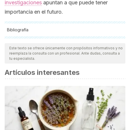
investigaciones
apuntan a que puede tener
importancia en el futuro.
Bibliografía
Todas las fuentes citadas fueron revisadas a profundidad por
nuestro equipo, para asegurar su calidad, confiabilidad,
Este texto se ofrece únicamente con propósitos informativos y no
reemplaza la consulta con un profesional. Ante dudas, consulta a
vigencia y validez.
La bibliografía de este artículo fue
tu especialista.
considerada confiable y de precisión académica o
Artículos interesantes
científica.
Meningiomas - Trastornos neurológicos - Manual MSD
versión para profesionales. (n.d.). Retrieved August 14,
2020, from https://www.msdmanuals.com/es-
es/professional/trastornos-neurológicos/tumores-
intracraneanos-y-medulares/meningiomas
Resultado preliminar del tratamiento con Nimotuzumab en 3
pacientes con meningiomas recurrentes. (n.d.). Retrieved