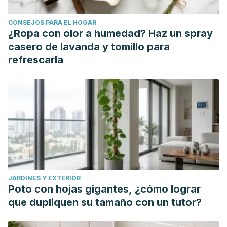
August 14, 2020, from https://www.medigraphic.com/cgi-
CONSEJOS PARA EL HOGAR
bin/new/resumen.cgi?IDARTICULO=49289
¿Ropa con olor a humedad? Haz un spray
Estudio Descriptivo: Tratamiento Quirúrgico de los
casero de lavanda y tomillo para
Meningiomas. Hospital “Santa Inés” Cuenca – Ecuador,
refrescarla
2011-2017 | REVISTA MÉDICA HJCA. (n.d.). Retrieved
August 14, 2020, from
http://revistamedicahjca.iess.gob.ec/ojs/index.php/HJCA/artic
Rockhill, Jason, Maciej Mrugala, and Marc C. Chamberlain.
"Intracranial meningiomas: an overview of diagnosis and
treatment."
Neurosurgical focus
23.4 (2007): E1.
Villanueva, P., Santamaria, José Ignacio, Villalonga, J. F., &
Cervio, A. (2018). Tratamiento Quirúrgico de los
JARDINES Y EXTERIOR
Meningiomas Espinales. JBNC - JORNAL BRASILEIRO DE
Poto con hojas gigantes, ¿cómo lograr
NEUROCIRURGIA, 27(1), 20–28.
que dupliquen su tamaño con un tutor?
https://doi.org/10.22290/jbnc.v27i1.785 Meningioma
maligno. (n.d.). Retrieved August 14, 2020, from