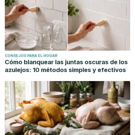
https://www.medigraphic.com/cgi-bin/new/resumen.cgi?
IDARTICULO=33163
Meningiomas intracraneales: II. Diagnóstico y tratamiento
[Rev Neurol.2011]-Medes. (n.d.). Retrieved August 14,
2020, from https://medes.com/publication/68467
Hernández, Diego A., et al. "Radiocirugía cerebral
CONSEJOS PARA EL HOGAR
estereotáctica en el tratamiento de tumores de base de
Cómo blanquear las juntas oscuras de los
cráneo."
MEDICINA (Buenos Aires)
79.6 (2019).
azulejos: 10 métodos simples y efectivos
Lucchesi, Maurizio, et al. "A successful case of an
anaplastic meningioma treated with chemotherapy for soft
tissue sarcomas."
CNS oncology
5.3 (2016): 131-136.
Cheung, Victor Lam Shin, et al. "Meningioma recurrence
rates following treatment: a systematic analysis."
Journal of
neuro-oncology
136.2 (2018): 351-361.