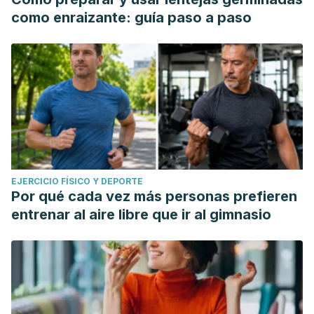
Flavonoids. Pharmacognosy magazine, 13(50), 240–244.
como enraizante: guía paso a paso
https://doi.org/10.4103/0973-1296.204564
EJERCICIO FÍSICO Y DEPORTE
Por qué cada vez más personas prefieren
entrenar al aire libre que ir al gimnasio