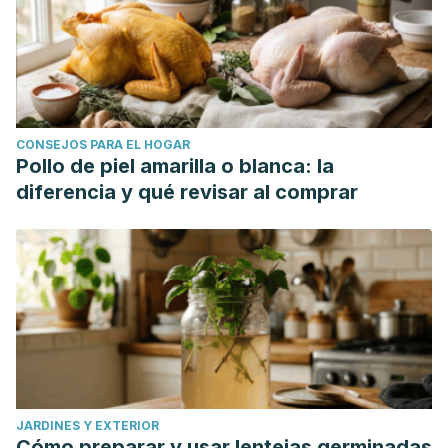
product research, 25(13), 1224–1233.
https://doi.org/10.1080/14786419.2010.532499
Roth T. (2007). Insomnia: definition, prevalence, etiology,
and consequences. Journal of clinical sleep medicine :
JCSM : official publication of the American Academy of
CONSEJOS PARA EL HOGAR
Sleep Medicine, 3(5 Suppl), S7–S10.
Pollo de piel amarilla o blanca: la
Aguirre-Hernández, E., Martínez, A. L., González-Trujano,
diferencia y qué revisar al comprar
M. E., Moreno, J., Vibrans, H., & Soto-Hernández, M.
(2007). Pharmacological evaluation of the anxiolytic and
sedative effects of Tilia americana L. var. mexicana in mice.
Journal of ethnopharmacology, 109(1), 140–145.
https://doi.org/10.1016/j.jep.2006.07.017
Calzada, F., Juárez, T., García-Hernández, N., Valdes, M.,
Ávila, O., Mulia, L. Y., & Velázquez, C. (2017). Antiprotozoal,
Antibacterial and Antidiarrheal Properties from the Flowers
JARDINES Y EXTERIOR
of Chiranthodendron pentadactylon and Isolated
Cómo preparar y usar lentejas germinadas