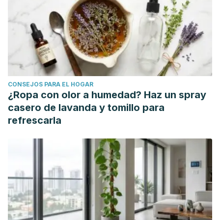
Moench inhibit hippocampal neuronal firing through GABAA
and benzodiazepine receptors activation. Journal of
ethnopharmacology, 172, 288–296.
https://doi.org/10.1016/j.jep.2015.06.016
Toker, G., Küpeli, E., Memisoğlu, M., & Yesilada, E. (2004).
Flavonoids with antinociceptive and anti-inflammatory
CONSEJOS PARA EL HOGAR
activities from the leaves of Tilia argentea (silver linden).
¿Ropa con olor a humedad? Haz un spray
Journal of ethnopharmacology, 95(2-3), 393–397.
casero de lavanda y tomillo para
https://doi.org/10.1016/j.jep.2004.08.008
refrescarla
Chen, A. Y., & Chen, Y. C. (2013). A review of the dietary
flavonoid, kaempferol on human health and cancer
chemoprevention. Food chemistry, 138(4), 2099–2107.
https://doi.org/10.1016/j.foodchem.2012.11.139
Dahlhamer, J., Lucas, J., Zelaya, C., Nahin, R., Mackey, S.,
DeBar, L., Kerns, R., Von Korff, M., Porter, L., & Helmick, C.
(2018). Prevalence of Chronic Pain and High-Impact