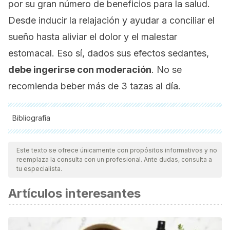
por su gran número de beneficios para la salud.
Desde inducir la relajación y ayudar a conciliar el
sueño hasta aliviar el dolor y el malestar
estomacal. Eso sí, dados sus efectos sedantes,
debe ingerirse con moderación
. No se
recomienda beber más de 3 tazas al día.
Bibliografía
Todas las fuentes citadas fueron revisadas a profundidad por
nuestro equipo, para asegurar su calidad, confiabilidad,
Este texto se ofrece únicamente con propósitos informativos y no
reemplaza la consulta con un profesional. Ante dudas, consulta a
vigencia y validez.
La bibliografía de este artículo fue
tu especialista.
considerada confiable y de precisión académica o
Artículos interesantes
científica.
Allio, A., Calorio, C., Franchino, C., Gavello, D., Carbone, E.,
& Marcantoni, A. (2015). Bud extracts from Tilia tomentosa