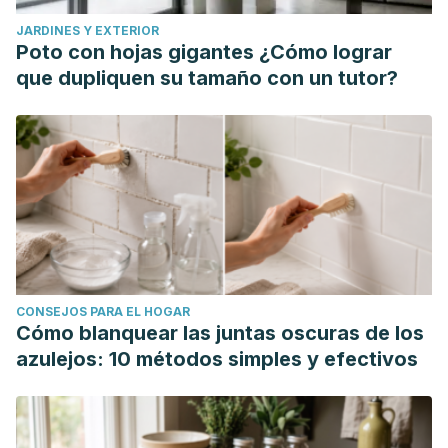
Chronic Pain Among Adults - United States, 2016. MMWR.
JARDINES Y EXTERIOR
Morbidity and mortality weekly report, 67(36), 1001–1006.
Poto con hojas gigantes ¿Cómo lograr
https://doi.org/10.15585/mmwr.mm6736a2
que dupliquen su tamaño con un tutor?
Grochowski, D.M., Locatelli, M., Granica, S., Cacciagrano, F.
and Tomczyk, M. (2018), A Review on the Dietary
Flavonoid Tiliroside. Comprehensive Reviews in Food
Science and Food Safety, 17: 1395-1421.
https://doi.org/10.1111/1541-4337.12389
Carullo, G., Cappello, A. R., Frattaruolo, L., Badolato, M.,
Armentano, B., & Aiello, F. (2017). Quercetin and
derivatives: useful tools in inflammation and pain
CONSEJOS PARA EL HOGAR
management. Future medicinal chemistry, 9(1), 79–93.
Cómo blanquear las juntas oscuras de los
https://doi.org/10.4155/fmc-2016-0186
azulejos: 10 métodos simples y efectivos
Aderogba, M. A., McGaw, L. J., Bezabih, M., & Abegaz, B. M.
(2011). Isolation and characterisation of novel antioxidant
constituents of Croton zambesicus leaf extract. Natural