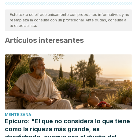
Todas las fuentes citadas fueron revisadas a profundidad por
nuestro equipo, para asegurar su calidad, confiabilidad,
Este texto se ofrece únicamente con propósitos informativos y no
reemplaza la consulta con un profesional. Ante dudas, consulta a
vigencia y validez.
La bibliografía de este artículo fue
tu especialista.
considerada confiable y de precisión académica o
Artículos interesantes
científica.
Broche-Pérez, Y., Jiménez, L. H., & Omar-Martínez, E.
(2016). Bases neurales de la toma de decisiones.
Neurología
,
31
(5), 319-325.
Hogarth, R. M. (2001).
Educating intuition
. University of
Chicago Press.
Hogarth, R. M. (2010). Intuition: A challenge for
psychological research on decision making.
Psychological
Inquiry
,
21
(4), 338-353.
MENTE SANA
Epicuro: "El que no considera lo que tiene
como la riqueza más grande, es