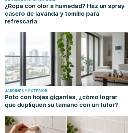
consumption and cholecystectomy on small intestinal
¿Ropa con olor a humedad? Haz un spray
bacterial overgrowth. doi: 10.1007/s10620-013-2960-y.
casero de lavanda y tomillo para
Epub 2013 Dec 10.
refrescarla
Gastroenterol Hepatol (N Y). 2007 Feb; 3(2): 112–122. Small
Intestinal Bacterial Overgrowth. A Comprehensive Review
JARDINES Y EXTERIOR
Poto con hojas gigantes, ¿cómo lograr
que dupliquen su tamaño con un tutor?