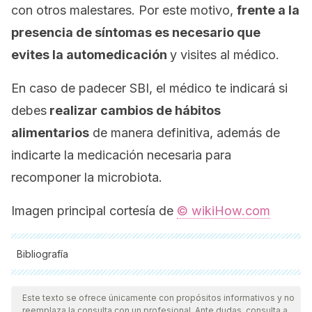
con otros malestares. Por este motivo,
frente a la
presencia de síntomas es necesario que
evites la automedicación
y visites al médico.
En caso de padecer SBI, el médico te indicará si
debes
realizar cambios de hábitos
alimentarios
de manera definitiva, además de
indicarte la medicación necesaria para
recomponer la microbiota.
Imagen principal cortesía de
© wikiHow.com
Bibliografía
Todas las fuentes citadas fueron revisadas a profundidad por
nuestro equipo, para asegurar su calidad, confiabilidad,
Este texto se ofrece únicamente con propósitos informativos y no
reemplaza la consulta con un profesional. Ante dudas, consulta a