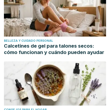
5198versión impresa ISSN 0212-1611. Nutr. Hosp. vol.22
supl.2 Madrid may. 2007. Papel de la flora intestinal en la
salud y en la enfermedad. http://scielo.isciii.es/scielo.php?
script=sci_arttext&pid=S0212-16112007000500003
Fernando Gomollón. Servicio de Aparato Digestivo.
Hospital Clínico Universitario. Zaragoza. Sobrecrecimiento
BELLEZA Y CUIDADO PERSONAL
bacteriano.
Calcetines de gel para talones secos:
https://www.aegastro.es/sites/default/files/archivos/ayudas-
cómo funcionan y cuándo pueden ayudar
practicas/24_Sobrecrecimiento_bacteriano.pdf
Revista médica de Chile, versión impresa ISSN 0034-9887.
Rev. méd. Chile v.133 n.11 Santiago nov. 2005.
Sobrecrecimiento bacteriano intestinal.
http://dx.doi.org/10.4067/S0034-98872005001100013
WebMD. What Is SIBO? https://www.webmd.com/digestive-
disorders/sibo-overview-what-is-it#1
Dig Dis Sci. 2014 Mar;59(3):638-44. The impact of alcohol
CONSEJOS PARA EL HOGAR