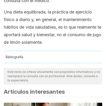
consulta con el médico.
Una dieta equilibrada, la práctica de ejercicio
físico a diario y, en general, el mantenimiento
hábitos de vida saludables, es lo que realmente te
aportará salud y bienestar, no el consumo de jugo
de limón solamente.
Bibliografía
Todas las fuentes citadas fueron revisadas a profundidad por
nuestro equipo, para asegurar su calidad, confiabilidad,
Este texto se ofrece únicamente con propósitos informativos y no
reemplaza la consulta con un profesional. Ante dudas, consulta a
vigencia y validez.
La bibliografía de este artículo fue
tu especialista.
considerada confiable y de precisión académica o
Artículos interesantes
científica.
Fukuchi, Y., Hiramitsu, M., Okada, M., Hayashi, S., Nabeno,
Y., Osawa, T., & Naito, M. (2008). “Lemon Polyphenols