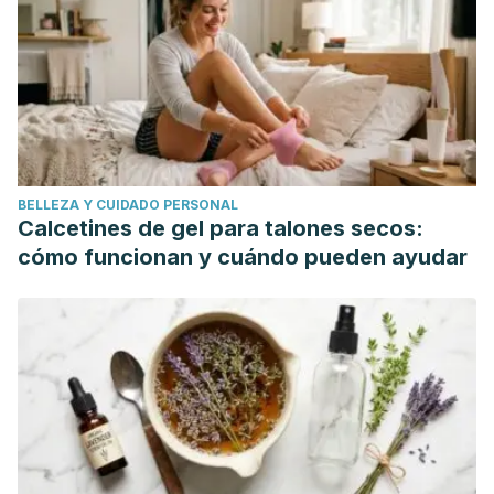
Escudero Álvarez E, González Sánchez P. La fibra
dietética. Nutr. Hosp. 2006; 21 (Supl. 2): 61-72.
Sánchez Almaraz R, Martín Fuentes M, Palma Milla S, López
Plaza B, Bermejo López L, Gómez Candela C. Indicaciones
de diferentes tipos de fibra en distintas patologías. Nutr.
Hosp. 2015; 31(6): 2372-2383.
BELLEZA Y CUIDADO PERSONAL
Esquivel Solís V, Jiménez Fernández M. Aspectos
Calcetines de gel para talones secos:
nutricionales en la prevención y tratamiento de la
cómo funcionan y cuándo pueden ayudar
hipertensión arterial. Rev. costarric. salud pública. 2010;
19(1): 42-47.
Rubio M. Implicaciones de la fibra en distintas patologías.
Nutr. Hosp. 2002; XVII (Sup. 2) 17-29.
Ruiz-Roso B, Pérez-Olleros L. Avance de resultados sobre
consumo de fibra en España y beneficios asociados a la
ingesta de fibra insoluble. Revista Española de Nutrición
Comunitaria. 2010; 16(3): 147-153.