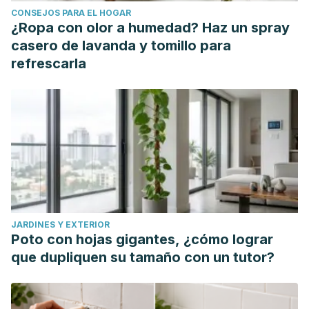
CONSEJOS PARA EL HOGAR
VV.AA. Importancia del agua en la hidratación de la
¿Ropa con olor a humedad? Haz un spray
población española: documento FESNAD 2010.
casero de lavanda y tomillo para
http://scielo.isciii.es/scielo.php?
refrescarla
script=sci_arttext&pid=S0212-16112011000100003
JARDINES Y EXTERIOR
Poto con hojas gigantes, ¿cómo lograr
que dupliquen su tamaño con un tutor?