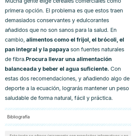
Mucha gente elige cereales comerciales como
primera opción.
El problema es que estos traen
demasiados conservantes y edulcorantes
añadidos que no son sanos para la salud. En
cambio,
alimentos como el frijol, el brócoli, el
pan integral y la papaya
son fuentes naturales
de fibra.
Procura llevar una alimentación
balanceada y beber el agua suficiente.
Con
estas dos recomendaciones, y añadiendo algo de
deporte a la ecuación, l
ograrás mantener un peso
saludable de forma natural, fácil y práctica.
Bibliografía
Todas las fuentes citadas fueron revisadas a profundidad por
nuestro equipo, para asegurar su calidad, confiabilidad,
Este texto se ofrece únicamente con propósitos informativos y no