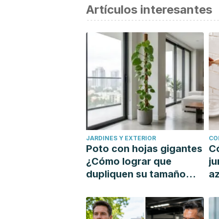
Artículos interesantes
JARDINES Y EXTERIOR
CO
Poto con hojas gigantes
C
¿Cómo lograr que
ju
dupliquen su tamaño
az
con un tutor?
si