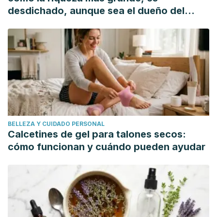
skin-care/causes-of-aging-skin
desdichado, aunque sea el dueño del
mundo"
Kadunce DP, Burr R, et al. “Cigarette smoking: risk factor
for premature facial wrinkling.”
Ann Intern Med
. 1991 May
15;114(10):840-4.
BELLEZA Y CUIDADO PERSONAL
Calcetines de gel para talones secos:
cómo funcionan y cuándo pueden ayudar