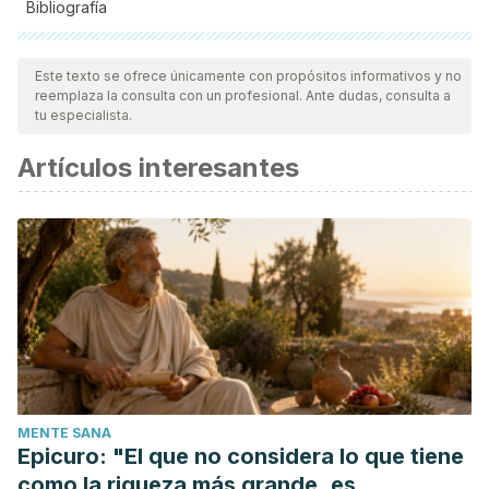
Bibliografía
Todas las fuentes citadas fueron revisadas a profundidad por
nuestro equipo, para asegurar su calidad, confiabilidad,
Este texto se ofrece únicamente con propósitos informativos y no
reemplaza la consulta con un profesional. Ante dudas, consulta a
vigencia y validez.
La bibliografía de este artículo fue
tu especialista.
considerada confiable y de precisión académica o
Artículos interesantes
científica.
Shoubing Zhang, Enkui Duan
.
Fighting against Skin Aging.
(2018).
ncbi.nlm.nih.gov/pmc/articles/PMC6047276/
American Academy of Dermatology. What causes our skin
to age?
MENTE SANA
Epicuro: "El que no considera lo que tiene
aad.org/public/skin-hair-nails/anti-aging-
como la riqueza más grande, es