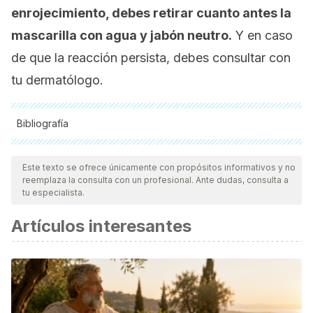
enrojecimiento, debes retirar cuanto antes la
mascarilla con agua y jabón neutro.
Y en caso
de que la reacción persista, debes consultar con
tu dermatólogo.
Bibliografía
Todas las fuentes citadas fueron revisadas a profundidad por
nuestro equipo, para asegurar su calidad, confiabilidad,
Este texto se ofrece únicamente con propósitos informativos y no
reemplaza la consulta con un profesional. Ante dudas, consulta a
vigencia y validez.
La bibliografía de este artículo fue
tu especialista.
considerada confiable y de precisión académica o
Artículos interesantes
científica.
Alonso Pineda, D., Salucci, M., Lázaro, R., Maiani, G., &
Ferro-Luzzi, A. (1999). Capacidad antioxidante y potencial
de sinergismo entre los principales constituyentes
antioxidantes de algunos alimentos. Revista Cubana de