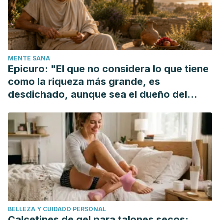
Alimentación y Nutrición.
Nasri, H., Bahmani, M., Shahinfard, N., Moradi Nafchi, A.,
Saberianpour, S., & Rafieian Kopaei, M. (2015). Medicinal
Plants for the Treatment of Acne Vulgaris: A Review of
MENTE SANA
Recent Evidences.
Jundishapur journal of microbiology
,
Epicuro: "El que no considera lo que tiene
8
(11), e25580. doi:10.5812/jjm.25580
como la riqueza más grande, es
Joshi, Bhuwan. (2017). Healing Acne with Medicinal Plants:
desdichado, aunque sea el dueño del
An Overview. Inventi Rapid: Planta Activa.
mundo"
Jiang 姜, Hao 浩 & Li, Chang-Yi. (2016). High dose niacin in
the treatment of acne vulgaris: a pilot study. Chinese
Journal of Aesthetic Medicine. 25. 10.15909/j.cnki.cn61-
1347/r.001491.
BELLEZA Y CUIDADO PERSONAL
Calcetines de gel para talones secos: