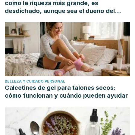
como la riqueza más grande, es
vasculares en relación con la producción de estrógenos
desdichado, aunque sea el dueño del
aumentada como manifestación inicial del carcinoma
mundo"
epidermoide de pulmón.
Rev Clin Esp
,
187
, 372-374.
BELLEZA Y CUIDADO PERSONAL
Calcetines de gel para talones secos:
cómo funcionan y cuándo pueden ayudar