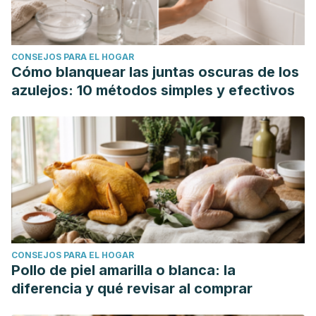
the prevention or treatment of scars: A systematic
review.
Journal of Burn Care & Research: Official
Publication of the American Burn Association
,
46
(1), 145–
CONSEJOS PARA EL HOGAR
153. https://doi.org/10.1093/jbcr/irae116
Cómo blanquear las juntas oscuras de los
azulejos: 10 métodos simples y efectivos
CONSEJOS PARA EL HOGAR
Pollo de piel amarilla o blanca: la
diferencia y qué revisar al comprar