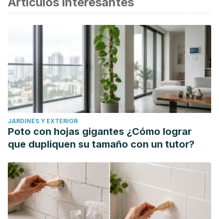
Artículos interesantes
Belkhelladi, M., & Bougrine, A. (2024). Rosehip extract and
wound healing: A review.
Journal of Cosmetic
Dermatology
,
23
(1), 62–67. https://doi.org/10.1111/jocd.15971
Hekmatpou, D., Mehrabi, F., Rahzani, K., & Aminiyan, A.
(2019). The effect of Aloe Vera clinical trials on prevention
and healing of skin wound: A systematic review.
Iranian
Journal of Medical Sciences
,
44
(1), 1–9.
Jenwitheesuk, K., Rojsanga, P., Chowchuen, B., &
JARDINES Y EXTERIOR
Surakunprapha, P. (2018). A prospective randomized,
Poto con hojas gigantes ¿Cómo lograr
controlled, double-blind trial of the efficacy using Centella
que dupliquen su tamaño con un tutor?
cream for scar improvement.
Evidence-Based
Complementary and Alternative Medicine: eCAM
,
2018
(1),
9525624. https://doi.org/10.1155/2018/9525624
Won, P., Choe, D., Abu-Ghazaleh, J., Bernabe, R., &
Gillenwater, T. J. (2025). The efficacy of onion extract on