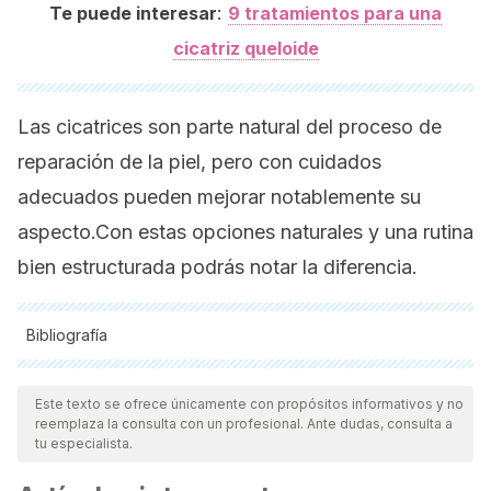
:
Te puede interesar
9 tratamientos para una
cicatriz queloide
Las cicatrices son parte natural del proceso de
reparación de la piel, pero con cuidados
adecuados pueden mejorar notablemente su
aspecto.Con estas opciones naturales y una rutina
bien estructurada podrás notar la diferencia.
Bibliografía
Todas las fuentes citadas fueron revisadas a profundidad por
nuestro equipo, para asegurar su calidad, confiabilidad,
Este texto se ofrece únicamente con propósitos informativos y no
reemplaza la consulta con un profesional. Ante dudas, consulta a
vigencia y validez.
La bibliografía de este artículo fue
tu especialista.
considerada confiable y de precisión académica o
científica.