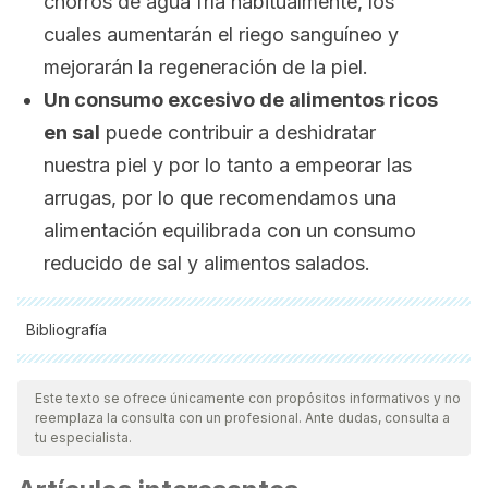
chorros de agua fría habitualmente, los
cuales aumentarán el riego sanguíneo y
mejorarán la regeneración de la piel.
Un consumo excesivo de alimentos ricos
en sal
puede contribuir a deshidratar
nuestra piel y por lo tanto a empeorar las
arrugas, por lo que recomendamos una
alimentación equilibrada con un consumo
reducido de sal y alimentos salados.
Bibliografía
Todas las fuentes citadas fueron revisadas a profundidad por
nuestro equipo, para asegurar su calidad, confiabilidad,
Este texto se ofrece únicamente con propósitos informativos y no
reemplaza la consulta con un profesional. Ante dudas, consulta a
vigencia y validez.
La bibliografía de este artículo fue
tu especialista.
considerada confiable y de precisión académica o
científica.