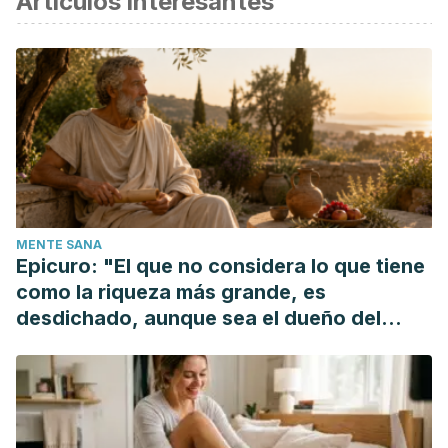
Artículos interesantes
Bosset, S., Barré, P., Chalon, A., Kurfurst, R., Bonté, F.,
André, P., … Nicolas, J. F. (2002). Skin ageing: Clinical and
histopathologic study of permanent and reducible wrinkles.
European Journal of Dermatology.
Manríquez JJ, Cataldo K, Vera-Kellet C, Harz-Fresno I.
Wrinkles.
BMJ Clin Evid
. 2014;2014:1711. Published 2014 Dec
22.
Thornton, M. J. (2013). Estrogens and aging skin. Dermato-
MENTE SANA
Endocrinology. https://doi.org/10.4161/derm.23872
Epicuro: "El que no considera lo que tiene
como la riqueza más grande, es
desdichado, aunque sea el dueño del
mundo"