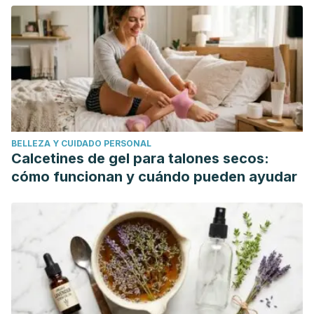
Klaassen, C. D., Liebler, D. C., Marks, J. G., Jr, Shank, R. C.,
Slaga, T. J., Snyder, P. W., Gill, L. J., & Heldreth, B. (2019).
Safety Assessment of Glycerin as Used in
Cosmetics.
International journal of toxicology
,
38
(3_suppl),
6S–22S. https://pubmed.ncbi.nlm.nih.gov/31840548/
Chen, H. J., Lee, P. Y., Chen, C. Y., Huang, S. L., Huang, B.
W., Dai, F. J., Chau, C. F., Chen, C. S., & Lin, Y. S. (2022).
BELLEZA Y CUIDADO PERSONAL
Moisture retention of glycerin solutions with various
Calcetines de gel para talones secos:
concentrations: a comparative study.
Scientific
cómo funcionan y cuándo pueden ayudar
reports
,
12
(1), 10232.
https://www.ncbi.nlm.nih.gov/pmc/articles/PMC9205919/
Harding, C. R., Matheson, J. R., Hoptroff, M., Jones, D. A.,
Luo, Y., Baines, F. L., & Luo, S. (2014). A high glycerol-
containing leave-on scalp care treatment to improve
dandruff.
Skinmed
,
12
(3), 155–161.
https://pubmed.ncbi.nlm.nih.gov/25134312/