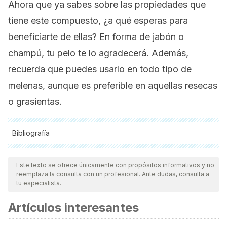
Ahora que ya sabes sobre las propiedades que
tiene este compuesto, ¿a qué esperas para
beneficiarte de ellas? En forma de jabón o
champú, tu pelo te lo agradecerá. Además,
recuerda que puedes usarlo en todo tipo de
melenas, aunque es preferible en aquellas resecas
o grasientas.
Bibliografía
Todas las fuentes citadas fueron revisadas a profundidad por
nuestro equipo, para asegurar su calidad, confiabilidad,
Este texto se ofrece únicamente con propósitos informativos y no
reemplaza la consulta con un profesional. Ante dudas, consulta a
vigencia y validez.
La bibliografía de este artículo fue
tu especialista.
considerada confiable y de precisión académica o
Artículos interesantes
científica.
Becker, L. C., Bergfeld, W. F., Belsito, D. V., Hill, R. A.,