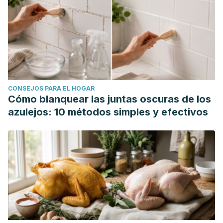
Contact urticaria syndrome and protein contact dermatitis
caused by glycerin enema.
JAAD case reports
,
2
(2), 108–
110.
https://www.ncbi.nlm.nih.gov/pmc/articles/PMC4810294/
Stout, E. I., & McKessor, A. (2012). Glycerin-Based Hydrogel
for Infection Control.
Advances in wound care
,
1
(1), 48–51.
CONSEJOS PARA EL HOGAR
https://www.ncbi.nlm.nih.gov/pmc/articles/PMC3839013/
Cómo blanquear las juntas oscuras de los
azulejos: 10 métodos simples y efectivos