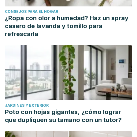
Mast, R. (2018). Glycerine in creams, lotions, and hair care
CONSEJOS PARA EL HOGAR
products.
Glycerine,
345-379.
¿Ropa con olor a humedad? Haz un spray
https://www.taylorfrancis.com/chapters/edit/10.1201/9780203
casero de lavanda y tomillo para
13/glycerine-creams-lotions-hair-care-products-rolf-mast
refrescarla
Milani, M., & Sparavigna, A. (2017). The 24-hour skin
hydration and barrier function effects of a hyaluronic 1%,
glycerin 5%, and
Centella asiatica
stem cells extract
moisturizing fluid: an intra-subject, randomized, assessor-
blinded study.
Clinical, cosmetic and investigational
dermatology
,
10
, 311–315.
https://www.ncbi.nlm.nih.gov/pmc/articles/PMC5560567/
Prueba del parche. (2022). Mayo Clinic. Consultado el 12
JARDINES Y EXTERIOR
de abril de 2023 https://www.mayoclinic.org/es-
Poto con hojas gigantes, ¿cómo lograr
es/diseases-conditions/contact-
que dupliquen su tamaño con un tutor?
dermatitis/multimedia/patch-testing/img-20008265
Suzuki, R., Fukuyama, K., Miyazaki, Y., & Namiki, T. (2016).