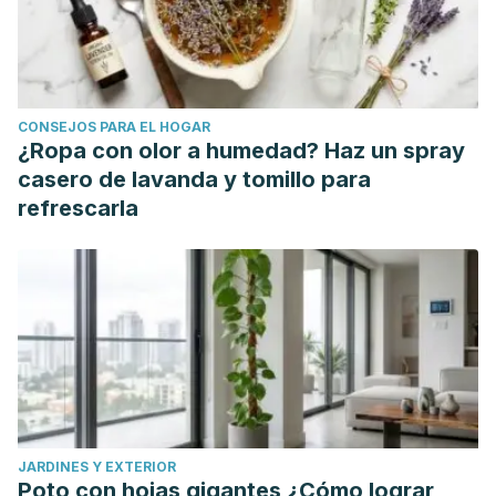
Leyva Bahena, S., Badillo Alvíter, G., Reyes Ríos, R., &
Campos Hernández, E. (2016). Efectividad antimicrobiana
de cuatro enjuagues bucales.
Tlamati Sabiduría
.
Alemán, L. F. J., Guerrero, J. C. H., Farfán, M. D. J., &
CONSEJOS PARA EL HOGAR
Salgado, A. L. (2011). Determinación a corto plazo de la
¿Ropa con olor a humedad? Haz un spray
efectividad y sustentabilidad de tres enjuagues bucales
casero de lavanda y tomillo para
comerciales ante la halitosis.
Revista odontológica
refrescarla
mexicana
,
15
(4), 219-223.
Bascones, A., & Morante, S. (2006). Antisépticos orales:
Revisión de la literatura y perspectiva actual.
Avances en
periodoncia e implantología oral
,
18
(1), 21-29.
Pacheco, A. E. F., Cabrera, S. D. G., & Sime, C. L. D. C. H.
(2019). ANTISÉPTICOS ORALES: CLORHEXIDINA, FLÚOR Y
TRICLOSÁN.
Salud & Vida Sipanense
,
6
(2), 4-14.
Feldmuth Gonzales, H. J. (2021). Actividad antibacteriana
JARDINES Y EXTERIOR
del aceite esencial de eucaliptus globulus en comparación
Poto con hojas gigantes ¿Cómo lograr