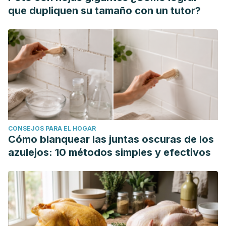
con gluconato de clorhexidina al 0.12% en la inhibición de
que dupliquen su tamaño con un tutor?
porphyromona gingivalis in vitro.
Loaiza Aguilar, J. G. (2021). Eficacia de enjuagues bucales
de libre venta con peróxido de hidrógeno para el
aclaramiento dental.
Roncal-Espinoza, R. J., & Tay-Chu-Jon, L. Y. (2018).
Aclaramiento dental con enjuagues de libre venta que
contienen peróxido de hidrógeno.
International journal of
odontostomatology
,
12
(2), 121-124.
CONSEJOS PARA EL HOGAR
Cantos, V., & Steward, I. (2021). Diferencias clínicas en el
Cómo blanquear las juntas oscuras de los
tratamiento periodontal con y sin el uso de clorhexidina.
azulejos: 10 métodos simples y efectivos
Revisión sistemática.
López, M. D. L. C. T., Álvarez, M. D., & Morales, A. A. (2017).
La clorhexidina, bases estructurales y aplicaciones en; la
estomatología.
Gaceta Médica Espirituana
,
11
(1), 8.
Shrestha, P., Zhang, Y., Chen, W. J., & Wong, T. Y. (2020).