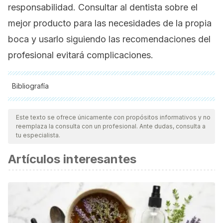
responsabilidad. Consultar al dentista sobre el
mejor producto para las necesidades de la propia
boca y usarlo siguiendo las recomendaciones del
profesional evitará complicaciones.
Bibliografía
Todas las fuentes citadas fueron revisadas a profundidad por
nuestro equipo, para asegurar su calidad, confiabilidad,
Este texto se ofrece únicamente con propósitos informativos y no
reemplaza la consulta con un profesional. Ante dudas, consulta a
vigencia y validez.
La bibliografía de este artículo fue
tu especialista.
considerada confiable y de precisión académica o
Artículos interesantes
científica.
Soria-Hernández, M. A., Molina, N., & Rodríguez, R. (2008).
Hábitos de higiene bucal y su influencia sobre la
frecuencia de caries dental.
Acta pediátrica de
México
,
29
(1), 21-24.