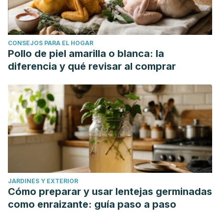
Triclosan: antimicrobial mechanisms, antibiotics interactions,
clinical applications, and human health.
Journal of
Environmental Science and Health, Part C
,
38
(3), 245-268.
CONSEJOS PARA EL HOGAR
Sánchez-Bernal, J., Conejero, C., & Conejero, R. (2020).
Pollo de piel amarilla o blanca: la
Aftosis oral recidivante.
Actas Dermo-Sifiliográficas
,
111
(6),
diferencia y qué revisar al comprar
471-480.
JARDINES Y EXTERIOR
Cómo preparar y usar lentejas germinadas
como enraizante: guía paso a paso