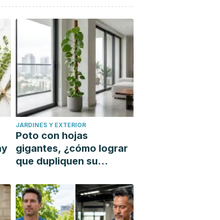
JARDINES Y EXTERIOR
Poto con hojas
ay
gigantes, ¿cómo lograr
que dupliquen su
la
tamaño con un tutor?