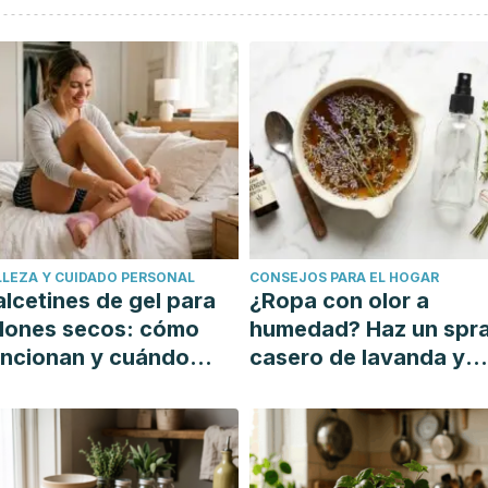
actice Guideline (Update): Earwax (Cerumen Impaction).
y : Official Journal of American Academy of
y, 156(1_suppl), S1–S29.
1491
. (2009). Paso a paso Lavado del oído. AMF (Vol. 5).
m/upload_articles_pdf/Lavado_de_oido.pdf
 limpieza de oídos. (n.d.). Retrieved December 2, 2018,
informacion-pacientes-patologias/patologia-general-
LLEZA Y CUIDADO PERSONAL
CONSEJOS PARA EL HOGAR
lcetines de gel para
¿Ropa con olor a
lones secos: cómo
humedad? Haz un spr
uncionan y cuándo
casero de lavanda y
ueden ayudar
tomillo para refrescar