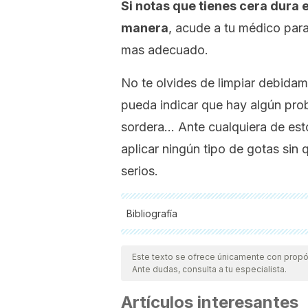
Si notas que tienes cera dura e
manera
, acude a tu médico para
mas adecuado.
No te olvides de limpiar debida
pueda indicar que hay algún prob
sordera… Ante cualquiera de est
aplicar ningún tipo de gotas sin
serios.
Bibliografía
Todas las fuentes citadas fueron revisa
calidad, confiabilidad, vigencia y validez
Este texto se ofrece únicamente con propós
Ante dudas, consulta a tu especialista.
confiable y de precisión académica o c
Schwartz, S. R., Magit, A. E., Rosenfeld
Artículos interesantes