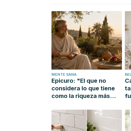
Cunningham, E. R. (2017). Clinical Pr
Otolaryngology–Head and Neck Surger
Otolaryngology-Head and Neck Surger
https://doi.org/10.1177/019459981667
González Compta, X., & Navarro, J. M
Retrieved from http://amf-semfyc.co
Tapones de cera, cerumen impactado,
from https://www.clinicaotorrino.es/
orl/tapones-de-cera/
MENTE SANA
BE
Epicuro: "El que no
Ca
considera lo que tiene
ta
como la riqueza más
f
grande, es desdichado,
p
aunque sea el dueño del
mundo"