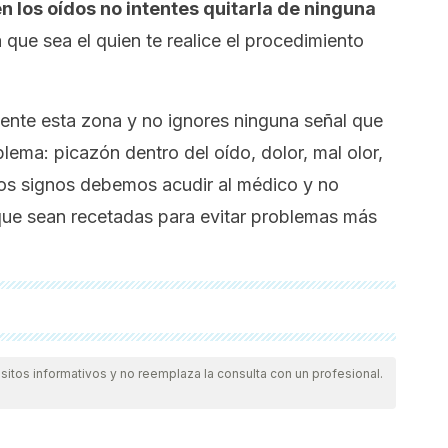
n los oídos no intentes quitarla de ninguna
 que sea el quien te realice el procedimiento
mente esta zona y no ignores ninguna señal que
lema: picazón dentro del oído, dolor, mal olor,
os signos debemos acudir al médico y no
 que sean recetadas para evitar problemas más
das a profundidad por nuestro equipo, para asegurar su
.
La bibliografía de este artículo fue considerada
itos informativos y no reemplaza la consulta con un profesional.
ientífica.
, R. M., Ballachanda, B. B., Hackell, J. M., Krouse, H. J., …