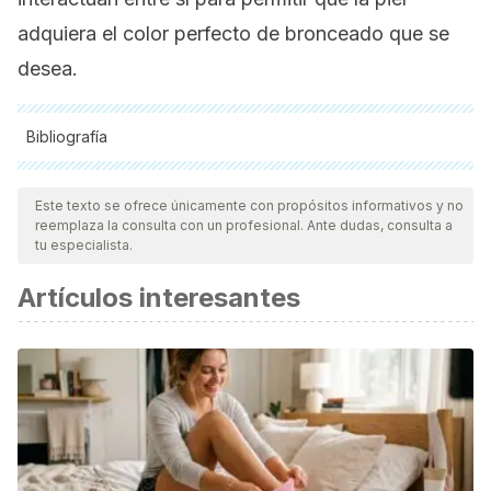
adquiera el color perfecto de bronceado que se
desea.
Bibliografía
Todas las fuentes citadas fueron revisadas a profundidad por
nuestro equipo, para asegurar su calidad, confiabilidad,
Este texto se ofrece únicamente con propósitos informativos y no
reemplaza la consulta con un profesional. Ante dudas, consulta a
vigencia y validez.
La bibliografía de este artículo fue
tu especialista.
considerada confiable y de precisión académica o
Artículos interesantes
científica.
Barbed, L. A. (2006). Exfoliación.
Farmacia
profesional
,
20
(7), 56-59.
Equipo Editorial. (2016, 22 de junio)
. Eres Mamá.
Aprende
cómo proteger del sol a tu bebé.
https://eresmama.com/aprende-como-proteger-del-sol-a-
tu-bebe/