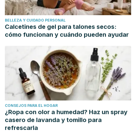
Fam, V. W., Charoenwoodhipong, P., Sivamani, R. K., Holt, R.
R., Keen, C. L., & Hackman, R. M. (2021). Plant-based foods
BELLEZA Y CUIDADO PERSONAL
for skin health: A narrative review.
Journal of the Academy
Calcetines de gel para talones secos:
of Nutrition and Dietetics
.
cómo funcionan y cuándo pueden ayudar
Garrote, A., & Bonet, R. (2008). Fotoprotección: factores de
protección y filtros solares.
Offarm: farmacia y
sociedad
,
27
(5), 63-72.
McArdle, F., Rhodes, L. E., Parslew, R. A., Close, G. L., Jack,
C. I., Friedmann, P. S., & Jackson, M. J. (2004). Effects of
oral vitamin E and β-carotene supplementation on
ultraviolet radiation–induced oxidative stress in human
skin.
The American journal of clinical nutrition
,
80
(5), 1270-
CONSEJOS PARA EL HOGAR
1275.
¿Ropa con olor a humedad? Haz un spray
Schagen, S. K., Zampeli, V. A., Makrantonaki, E., &
casero de lavanda y tomillo para
Zouboulis, C. C. (2012). Discovering the link between
refrescarla
nutrition and skin aging.
Dermato-endocrinology
,
4
(3),