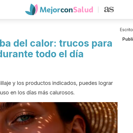
Escrit
Publ
ba del calor: trucos para
urante todo el día
llaje y los productos indicados, puedes lograr
luso en los días más calurosos.