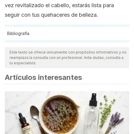
vez revitalizado el cabello, estarás lista para
seguir con tus quehaceres de belleza.
Bibliografía
Todas las fuentes citadas fueron revisadas a profundidad por
nuestro equipo, para asegurar su calidad, confiabilidad,
Este texto se ofrece únicamente con propósitos informativos y no
reemplaza la consulta con un profesional. Ante dudas, consulta a
vigencia y validez.
La bibliografía de este artículo fue
tu especialista.
considerada confiable y de precisión académica o
Artículos interesantes
científica.
Arroyo I. Acondicionadores y sus principios cosméticos
para el tratamiento del cabello dañado. España:
Universidad Computense de Madrid; 2016.
Álvarez S. Impacto negativo en la salud del cuero
cabelludo y el cabello en procedimientos de alisado
permanente en salones de belleza del municipio de Nueva