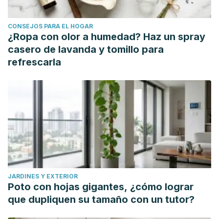
Concepción Escuintla. Guatemala: Universidad Galileo;
2018.
CONSEJOS PARA EL HOGAR
García M. Fármacos y productos naturales útiles para el
¿Ropa con olor a humedad? Haz un spray
tratamiento de la alopecia y el cabello dañado. España:
casero de lavanda y tomillo para
Universidad de Sevilla; 2018.
refrescarla
JARDINES Y EXTERIOR
Poto con hojas gigantes, ¿cómo lograr
que dupliquen su tamaño con un tutor?