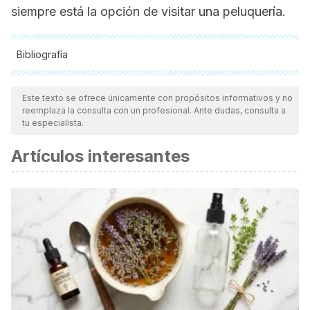
siempre está la opción de visitar una peluquería.
Bibliografía
Todas las fuentes citadas fueron revisadas a profundidad por
nuestro equipo, para asegurar su calidad, confiabilidad,
Este texto se ofrece únicamente con propósitos informativos y no
reemplaza la consulta con un profesional. Ante dudas, consulta a
vigencia y validez.
La bibliografía de este artículo fue
tu especialista.
considerada confiable y de precisión académica o
Artículos interesantes
científica.
Maja Tabea Jerrentrup. A Twisted Style: The Culture of
Dreadlocks in Western societies [Internet]. New York:
British Library; 2021 [consultado agosto 2021].