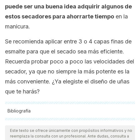
puede ser una buena idea adquirir algunos de
estos secadores para ahorrarte tiempo
en la
manicura.
Se recomienda aplicar entre 3 o 4 capas finas de
esmalte para que el secado sea más eficiente.
Recuerda probar poco a poco las velocidades del
secador, ya que no siempre la más potente es la
más conveniente. ¿Ya elegiste el diseño de uñas
que te harás?
Bibliografía
Todas las fuentes citadas fueron revisadas a profundidad por
nuestro equipo, para asegurar su calidad, confiabilidad,
Este texto se ofrece únicamente con propósitos informativos y no
reemplaza la consulta con un profesional. Ante dudas, consulta a
vigencia y validez.
La bibliografía de este artículo fue