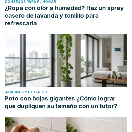
CONSEJOS PARA EL HOGAR
https://www.elsevier.es/es-revista-farmacia-profesional-3-
¿Ropa con olor a humedad? Haz un spray
articulo-cuidado-del-cabello-X0213932414396326
casero de lavanda y tomillo para
Eczema del cuero cabelludo. Fundación Eczema. Francia.
refrescarla
https://www.fondationeczema.org/es/comprender/ubicacione
del-eczema/cuero-cabelludo
JARDINES Y EXTERIOR
Poto con hojas gigantes ¿Cómo lograr
que dupliquen su tamaño con un tutor?