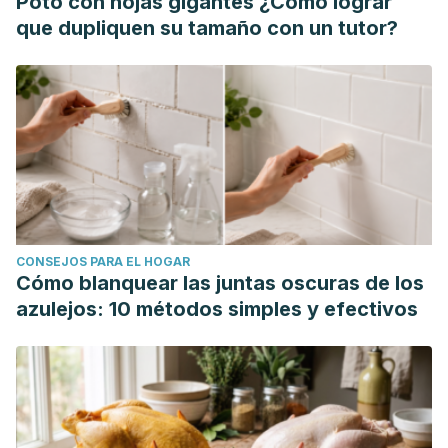
Poto con hojas gigantes ¿Cómo lograr
https://doi.org/10.3390/cosmetics4020016
que dupliquen su tamaño con un tutor?
Waheed, H., Moin, S. F., & Choudhary, M. I. (2023).
Snake
Venom: From Deadly Toxins to Life-saving Therapeutics.
Current Medicinal Chemistry, 24(17), 1874–1891.
https://www.eurekaselect.com/article/8387
CONSEJOS PARA EL HOGAR
Cómo blanquear las juntas oscuras de los
azulejos: 10 métodos simples y efectivos