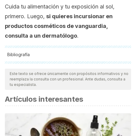
Cuida tu alimentación y tu exposición al sol,
primero. Luego,
si quieres incursionar en
productos cosméticos de vanguardia,
consulta a un dermatólogo
.
Bibliografía
Todas las fuentes citadas fueron revisadas a profundidad por
nuestro equipo, para asegurar su calidad, confiabilidad,
Este texto se ofrece únicamente con propósitos informativos y no
reemplaza la consulta con un profesional. Ante dudas, consulta a
vigencia y validez.
La bibliografía de este artículo fue
tu especialista.
considerada confiable y de precisión académica o
Artículos interesantes
científica.
Almeida, J. R., Resende, L. M., Watanabe, R., Victor
Corasolla Carregari, Salomón Huancahuire-Vega, Caldeira,
S., Antônio Coutinho-Neto, Soares, A. M., Vale, N., Gomes,
P., Marangoni, S., Leonardo, & Silva. (2017).
Snake Venom