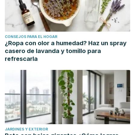
Peptides and Low Mass Proteins: Molecular Tools and
Therapeutic Agent
s. Current Medicinal Chemistry,
24
(30).
https://doi.org/10.2174/0929867323666161028155611
Belgrano, V., Caielli, A., Canini, E., Grosso, E., Pavacci, V.,
CONSEJOS PARA EL HOGAR
Porzio, C., Raposio, E., Rossello, C, Santi, P. (2009)
¿Ropa con olor a humedad? Haz un spray
Evaluation of Effectiveness of viper serum for topical use
casero de lavanda y tomillo para
as faciual ainti-aging
. Capsula Eburnea, 2009 ISSN: 1970-
refrescarla
5492 DOI: 10.3269/1970-5492.2009.4.9
‌Sánchez, E. (2023).
Desintegrinas en Veneno de
Serpientes: un nuevo enfoque en el tratamiento de las
enfermedades Cardiovasculares, Cáncer, Diabetes
.
Revista de La Facultad de Medicina, 27(1), 10–14.
https://ve.scielo.org/scielo.php?
script=sci_arttext&pid=S0798-04692004000100002
Silke Schagen. (2017).
Topical Peptide Treatments with
JARDINES Y EXTERIOR
Effective Anti-Aging Results
. Cosmetics,
4
(2), 16–16.