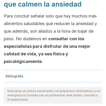
que calmen la ansiedad
Para concluir señalar solo que hay muchos más
alimentos saludables que reducen la ansiedad y
que además, son aliados a la hora de bajar de
peso. No dudemos en
consultar con los
especialistas para disfrutar de una mejor
calidad de vida, ya sea física y
psicológicamente.
Bibliografía
Todas las fuentes citadas fueron revisadas a profundidad por
nuestro equipo, para asegurar su calidad, confiabilidad,
Este texto se ofrece únicamente con propósitos informativos y no
reemplaza la consulta con un profesional. Ante dudas, consulta a
vigencia y validez.
La bibliografía de este artículo fue
tu especialista.
considerada confiable y de precisión académica o