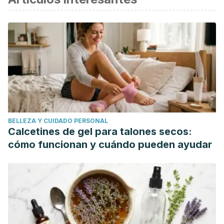
Moore, K., & Dalley, A. (2005). Sistema Linfático. In
Anatomía con orientación clínica.
https://doi.org/10.1056/NEJMoa1212772.
Olmos Martínez, S., & Gavidia Catalán, V. (2014). El sistema
linfático: el gran olvidado del sistema circulatorio. Revista
Eureka sobre Enseñanza y Divulgación de las Ciencias.
https://doi.org/10498/15974.
Lane, K., Worsley, D., & McKenzie, D. (2005). Exercise and
BELLEZA Y CUIDADO PERSONAL
the lymphatic system: Implications for breast-cancer
Calcetines de gel para talones secos:
survivors. Sports Medicine.
cómo funcionan y cuándo pueden ayudar
https://doi.org/10.2165/00007256-200535060-00001
Null M, Agarwal M. Anatomy, Lymphatic System. [Updated
2019 May 6]. In: StatPearls [Internet]. Treasure Island (FL):
StatPearls Publishing; 2019 Jan-.
Available from:
https://www.ncbi.nlm.nih.gov/books/NBK513247/