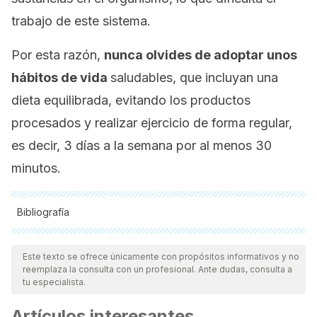
trabajo de este sistema.
Por esta razón,
nunca olvides de adoptar unos
hábitos de vida
saludables, que incluyan una
dieta equilibrada, evitando los productos
procesados y realizar ejercicio de forma regular,
es decir, 3 días a la semana por al menos 30
minutos.
Bibliografía
Todas las fuentes citadas fueron revisadas a profundidad por
nuestro equipo, para asegurar su calidad, confiabilidad,
Este texto se ofrece únicamente con propósitos informativos y no
reemplaza la consulta con un profesional. Ante dudas, consulta a
vigencia y validez.
La bibliografía de este artículo fue
tu especialista.
considerada confiable y de precisión académica o
Artículos interesantes
científica.