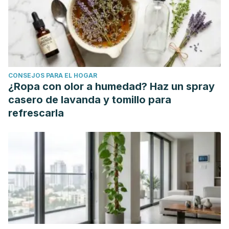
https://www.ncbi.nlm.nih.gov/pmc/articles/PMC4250148/
Uscanga-Domínguez, L. F., Orozco-García, I. J., Vázquez-
Frias, R., Aceves-Tavares, G. R., Albrecht-Junnghans, R. E.,
Amieva-Balmori, M. et al. (2019). Posición técnica sobre la
leche y derivados lácteos en la salud y en la enfermedad
CONSEJOS PARA EL HOGAR
del adulto de la Asociación Mexicana de Gastroenterología
¿Ropa con olor a humedad? Haz un spray
y la Asociación Mexicana de Gerontología y Geriatría.
casero de lavanda y tomillo para
Revista de Gastroenterología de México, 84
(3), 357-371.
refrescarla
https://doi.org/10.1016/j.rgmx.2019.03.002