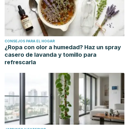
Ashakiran, Deepthi R. Fast Foods and their Impact on
Health. J Krishna Inst Med Sci Univ. 2012;
Mensink RP, Plat J. Dietary fats and coronary heart disease.
In: Food Lipids: Chemistry, Nutrition, and Biotechnology,
Fourth Edition. 2017.
CONSEJOS PARA EL HOGAR
¿Ropa con olor a humedad? Haz un spray
casero de lavanda y tomillo para
refrescarla