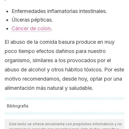
Enfermedades inflamatorias intestinales.
Úlceras pépticas.
Cáncer de colon
.
El abuso de la comida basura produce en muy
poco tiempo efectos dañinos para nuestro
organismo, similares a los provocados por el
abuso de alcohol y otros hábitos tóxicos. Por este
motivo recomendamos, desde hoy, optar por una
alimentación más natural y saludable.
Bibliografía
Todas las fuentes citadas fueron revisadas a profundidad por
nuestro equipo, para asegurar su calidad, confiabilidad,
Este texto se ofrece únicamente con propósitos informativos y no