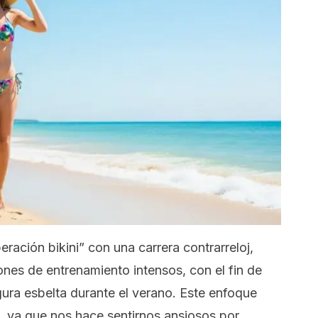
ración bikini” con una carrera contrarreloj,
siones de entrenamiento intensos, con el fin de
igura esbelta durante el verano. Este enfoque
a, ya que nos hace sentirnos ansiosos por