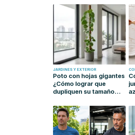
JARDINES Y EXTERIOR
CO
Poto con hojas gigantes
C
¿Cómo lograr que
ju
dupliquen su tamaño
az
con un tutor?
si