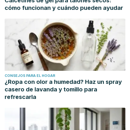
Calcetines de gel para talones secos:
Control of breathing during exercise. Comprehensive
cómo funcionan y cuándo pueden ayudar
Physiology.
https://doi.org/10.1002/cphy.c100045
Kloubec, J. A.
(2010). Pilates for improvement ofmuscle
endurance, flexibility, balance, and posture. Journal of
Strength and Conditioning Research.
https://doi.org/10.1519/JSC.0b013e3181c277a6
Wells, C., Kolt, G. S., Marshall, P., Hill, B., &
Bialocerkowski, A.
(2013). Effectiveness of Pilates
exercise in treating people with chronic low back pain: a
CONSEJOS PARA EL HOGAR
systematic review of systematic reviews. BMC Medical
¿Ropa con olor a humedad? Haz un spray
Research Methodology.
https://doi.org/10.1186/1471-2288-
casero de lavanda y tomillo para
13-7
refrescarla