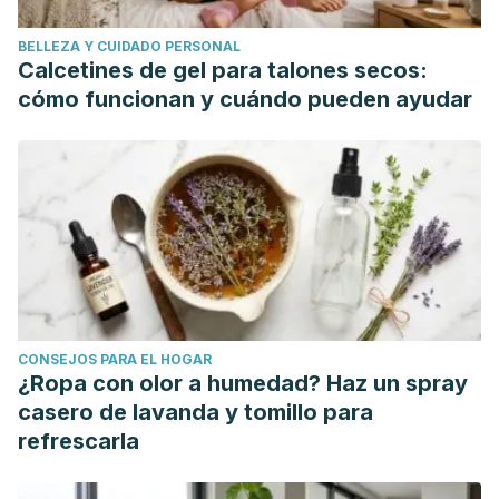
Sportsmedicine, 22:5, 56-
BELLEZA Y CUIDADO PERSONAL
64, DOI: 10.1080/00913847.1994.11947639
Calcetines de gel para talones secos:
Lichtenstein MB et al. 2017. Compulsive exercise: links, risks
cómo funcionan y cuándo pueden ayudar
and challenges faced. Psychology Research and Behavior
Management.
https://www.ncbi.nlm.nih.gov/pmc/articles/PMC5386595/
Weiss, LW. (1991). The obtuse nature of muscular strength:
The contribution of rest to its development and
expression. Journal of Applied Sports Science Research.
https://www.semanticscholar.org/paper/The-Obtuse-
Nature-of-Muscular-Strength%3A-The-of-Rest-
CONSEJOS PARA EL HOGAR
Weiss/dbdb2476c64ec10ccfddb70b16d7f6728399d4be
¿Ropa con olor a humedad? Haz un spray
Edward R. Laskowski. What's a normal resting heart rate?
casero de lavanda y tomillo para
Mayo Clinic. https://www.mayoclinic.org/healthy-
refrescarla
lifestyle/fitness/expert-answers/heart-rate/faq-
20057979#:~:text=A%20normal%20resting%20heart%20r