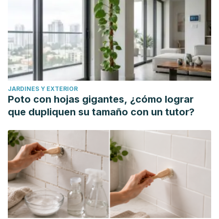
Kenttä, G & Hassmén, Peter. (1998). Overtraining and
recovery. A conceptual model. Sports medicine (Auckland,
N.Z.). 26. 1-16.
JARDINES Y EXTERIOR
Poto con hojas gigantes, ¿cómo lograr
que dupliquen su tamaño con un tutor?