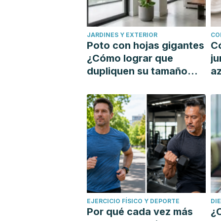
JARDINES Y EXTERIOR
CO
Poto con hojas gigantes
C
¿Cómo lograr que
ju
dupliquen su tamaño
az
con un tutor?
si
EJERCICIO FÍSICO Y DEPORTE
DI
Por qué cada vez más
¿C