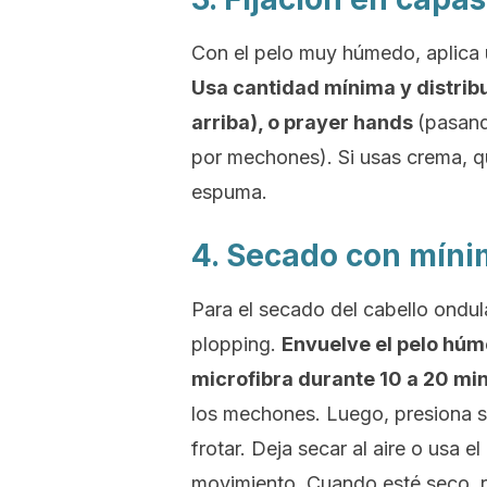
Con el pelo muy húmedo, aplica u
Usa cantidad mínima y distrib
arriba), o
prayer hands
(pasand
por mechones). Si usas crema, q
espuma.
4. Secado con mín
Para el secado del cabello ondu
plopping
.
Envuelve el pelo húm
microfibra durante 10 a 20 mi
los mechones. Luego, presiona s
frotar. Deja secar al aire o usa 
movimiento. Cuando esté seco, r