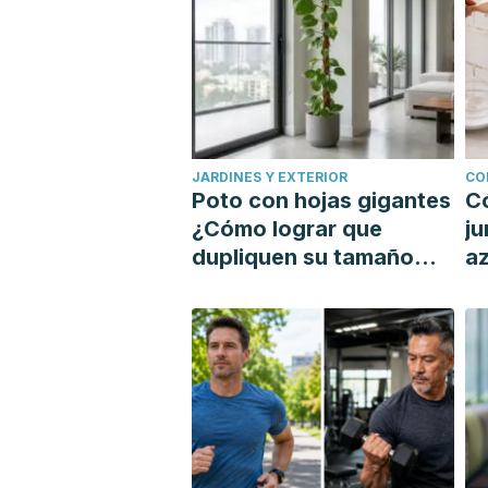
JARDINES Y EXTERIOR
CO
Poto con hojas gigantes
C
¿Cómo lograr que
ju
dupliquen su tamaño
az
con un tutor?
si