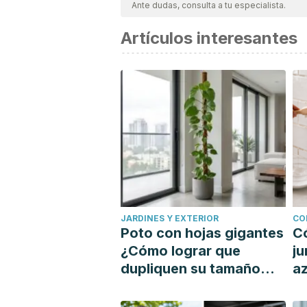
Ante dudas, consulta a tu especialista.
Artículos interesantes
JARDINES Y EXTERIOR
CO
Poto con hojas gigantes
C
¿Cómo lograr que
ju
dupliquen su tamaño
az
con un tutor?
si