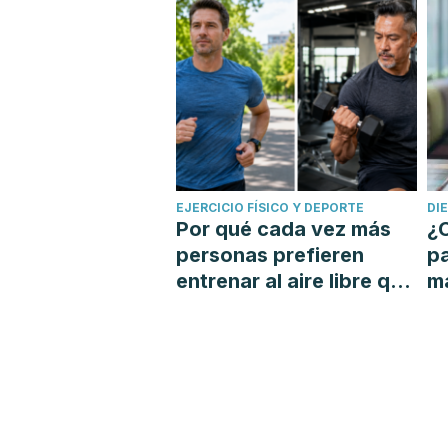
EJERCICIO FÍSICO Y DEPORTE
DI
Por qué cada vez más
¿C
personas prefieren
p
entrenar al aire libre que
má
ir al gimnasio
re