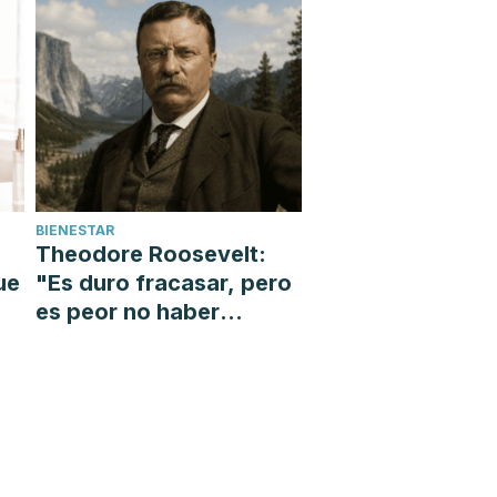
BIENESTAR
Theodore Roosevelt:
ue
"Es duro fracasar, pero
es peor no haber
intentado nunca tener
éxito"