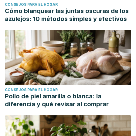
CONSEJOS PARA EL HOGAR
cardiopulmonar."
Archivos de cardiología de México
86.1
Cómo blanquear las juntas oscuras de los
(2016): 1-10.
azulejos: 10 métodos simples y efectivos
EXTENSA, GUÍA EN VERSIÓN, and Y. ANEXOS. "GUÍA DE
PRÁCTICA CLÍNICA DE REHABILITACIÓN CARDIACA." (2018).
Monroy Favela, Lilibeth. "Determinación de la incidencia
del delirio post operatorio en los pacientes intervenidos
de cirugía cardiaca, bajo anestesia general balanceada
mediante al monitoreo de entropía." (2018).
Arribas, J. M., et al. "Incidencia y mecanismo etiológico de
ictus en cirugía cardiaca."
Neurología
(2017).
CONSEJOS PARA EL HOGAR
Pollo de piel amarilla o blanca: la
diferencia y qué revisar al comprar