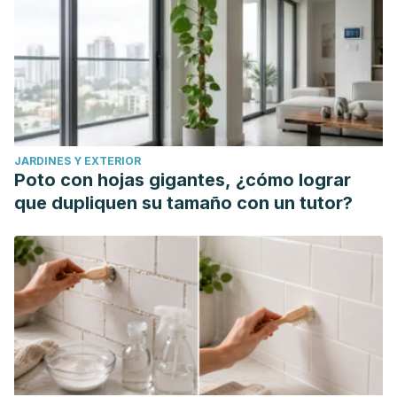
M., Moreira, P. G. Á., & Moreira, M. E. C. (2019). Riesgos y
cuidados a los pacientes sometidos a una cirugía a
corazón abierto. RECIAMUC, 3(4), 283-312.
Intriago, Gema Alexandra Saltos, et al. "Procedimientos
adecuados para los pacientes en cirugías de corazón
abierto."
RECIAMUC
3.3 (2019): 1156-1175.
JARDINES Y EXTERIOR
Montaigne, David, et al. "Daytime variation of perioperative
Poto con hojas gigantes, ¿cómo lograr
myocardial injury in cardiac surgery and its prevention by
que dupliquen su tamaño con un tutor?
Rev-Erbα antagonism: a single-centre propensity-matched
cohort study and a randomised study."
The
Lancet
391.10115 (2018): 59-69.
Mendoza, Fernán. "Valvulopatías en insuficiencia
cardiaca.“Lo que el internista debe saber”."
Acta Médica
Colombiana
41.3 (2016): 8-17.
Ortiz-Vázquez, Marlo, et al. "Comparación de pacientes
sometidos a cirugía de Fontan con y sin derivación