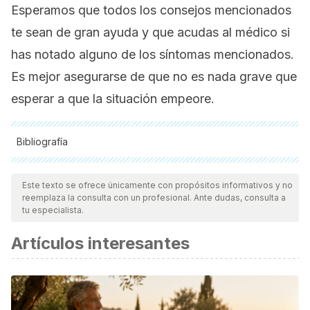
Esperamos que todos los consejos mencionados
te sean de gran ayuda y que acudas al médico si
has notado alguno de los síntomas mencionados.
Es mejor asegurarse de que no es nada grave que
esperar a que la situación empeore.
Bibliografía
Todas las fuentes citadas fueron revisadas a profundidad por
nuestro equipo, para asegurar su calidad, confiabilidad,
Este texto se ofrece únicamente con propósitos informativos y no
reemplaza la consulta con un profesional. Ante dudas, consulta a
vigencia y validez.
La bibliografía de este artículo fue
tu especialista.
considerada confiable y de precisión académica o
Artículos interesantes
científica.
de Alba Romero, C., Marcos, M. P., & Calle, C. M. (2012). Las
cervicalgias en la consulta de atención primaria.
FMC-
Formación Médica Continuada en Atención Primaria
,
19
(9),