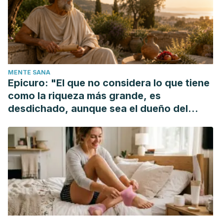
521-528.
Díaz, C., & Castellví, I. (2008). La Artrosis.
Reina Sanz D. et
al. El dolor en las enfermedades reumáticas. España:
Aresta
, 47-65.
Portal, L. F., & Pascua, L. R. R. (1999). La artrosis cervical:
MENTE SANA
realidad y ficción.
Dolor: Investigación, clínica &
Epicuro: "El que no considera lo que tiene
terapéutica
,
14
(2), 97-102.
como la riqueza más grande, es
desdichado, aunque sea el dueño del
mundo"