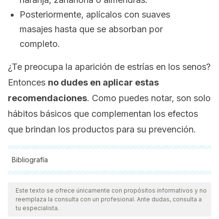
Posteriormente, aplícalos con suaves
masajes hasta que se absorban por
completo.
¿Te preocupa la aparición de estrías en los senos?
Entonces
no dudes en aplicar estas
recomendaciones
. Como puedes notar, son solo
hábitos básicos que complementan los efectos
que brindan los productos para su prevención.
Bibliografía
Todas las fuentes citadas fueron revisadas a profundidad por
nuestro equipo, para asegurar su calidad, confiabilidad,
Este texto se ofrece únicamente con propósitos informativos y no
reemplaza la consulta con un profesional. Ante dudas, consulta a
vigencia y validez.
La bibliografía de este artículo fue
tu especialista.
considerada confiable y de precisión académica o