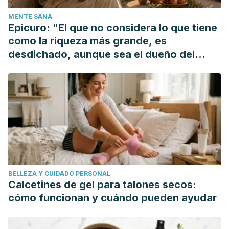
Chiropractors.”
Journal of chiropractic humanities
vol. 23,1
MENTE SANA
68-76. 3 Sep. 2016, doi:10.1016/j.echu.2016.07.003
Epicuro: "El que no considera lo que tiene
como la riqueza más grande, es
desdichado, aunque sea el dueño del
mundo"
BELLEZA Y CUIDADO PERSONAL
Calcetines de gel para talones secos:
cómo funcionan y cuándo pueden ayudar