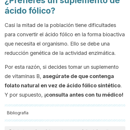
¿Prefieres un suplemento de
ácido fólico?
Casi la mitad de la población tiene dificultades
para convertir el ácido fólico en la forma bioactiva
que necesita el organismo. Ello se debe una
reducción genética de la actividad enzimática.
Por esta razón, si decides tomar un suplemento
de vitaminas B,
asegúrate de que contenga
folato natural en vez de ácido fólico sintético
.
Y por supuesto,
¡consulta antes con tu médico!
Bibliografía
Todas las fuentes citadas fueron revisadas a profundidad por
nuestro equipo, para asegurar su calidad, confiabilidad,