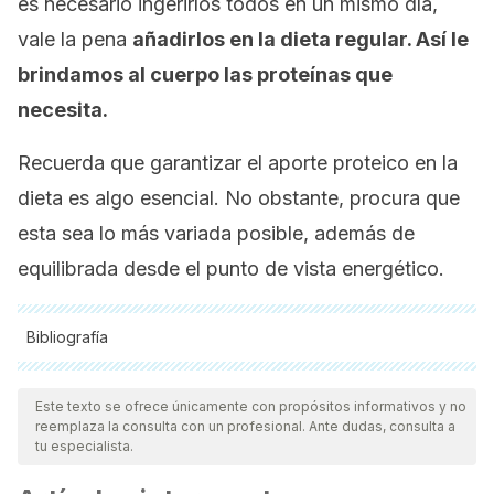
es necesario ingerirlos todos en un mismo día,
vale la pena
añadirlos en la dieta regular. Así le
brindamos al cuerpo las proteínas que
necesita.
Recuerda que garantizar el aporte proteico en la
dieta es algo esencial. No obstante, procura que
esta sea lo más variada posible, además de
equilibrada desde el punto de vista energético.
Bibliografía
Todas las fuentes citadas fueron revisadas a profundidad por
nuestro equipo, para asegurar su calidad, confiabilidad,
Este texto se ofrece únicamente con propósitos informativos y no
reemplaza la consulta con un profesional. Ante dudas, consulta a
vigencia y validez.
La bibliografía de este artículo fue
tu especialista.
considerada confiable y de precisión académica o
científica.