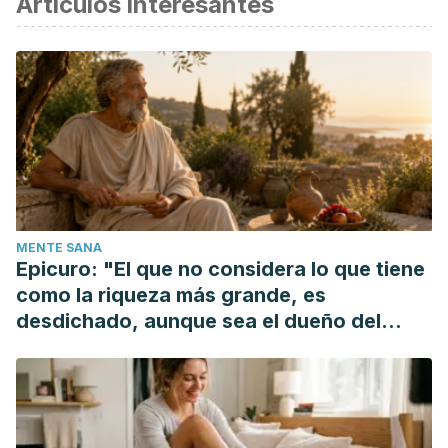
Artículos interesantes
Blesso CN., Fernandez ML., Dietary cholesterol, serum
lipids and heart disease: are eggs working for or against
you? Nutrients, 2018.
Abdelhamid AS., Brown TJ., Brainard JS., Biswas P., et al.,
Omega 3 fatty acids for the primary and secondary
prevention of cardiovascular disease. Cochrane Database
Syst Rev, 2018.
MENTE SANA
Epicuro: "El que no considera lo que tiene
como la riqueza más grande, es
desdichado, aunque sea el dueño del
mundo"