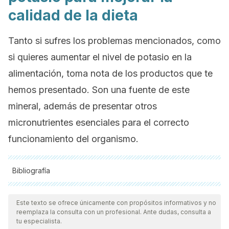
calidad de la dieta
Tanto si sufres los problemas mencionados, como
si quieres aumentar el nivel de potasio en la
alimentación, toma nota de los productos que te
hemos presentado. Son una fuente de este
mineral, además de presentar otros
micronutrientes esenciales para el correcto
funcionamiento del organismo.
Bibliografía
Todas las fuentes citadas fueron revisadas a profundidad por
nuestro equipo, para asegurar su calidad, confiabilidad,
Este texto se ofrece únicamente con propósitos informativos y no
reemplaza la consulta con un profesional. Ante dudas, consulta a
vigencia y validez.
La bibliografía de este artículo fue
tu especialista.
considerada confiable y de precisión académica o