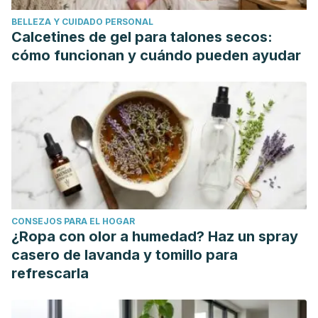
chemical composition and biological properties of coconut
BELLEZA Y CUIDADO PERSONAL
(Cocos Nucifera L.) water. Molecules.
Calcetines de gel para talones secos:
https://doi.org/10.3390/molecules14125144
cómo funcionan y cuándo pueden ayudar
Valera, C. L. (1961). Coconut water. Science.
https://doi.org/10.1126/science.134.3484.1020
Gandhi M, Aggarwal M, Puri S, Singla SK. Prophylactic
effect of coconut water (Cocos nucifera L.) on ethylene
glycol induced nephrocalcinosis in male wistar rat.
Int Braz
J Urol
. 2013;39(1):108-117. doi:10.1590/S1677-
5538.IBJU.2013.01.14
Ekanayaka RA, Ekanayaka NK, Perera B, De Silva PG.
CONSEJOS PARA EL HOGAR
Impact of a traditional dietary supplement with coconut milk
¿Ropa con olor a humedad? Haz un spray
and soya milk on the lipid profile in normal free living
casero de lavanda y tomillo para
subjects.
J Nutr Metab
. 2013;2013:481068.
refrescarla
doi:10.1155/2013/481068
Zhang, Y., Xun, P., Wang, R., Mao, L., & He, K. (2017). Can