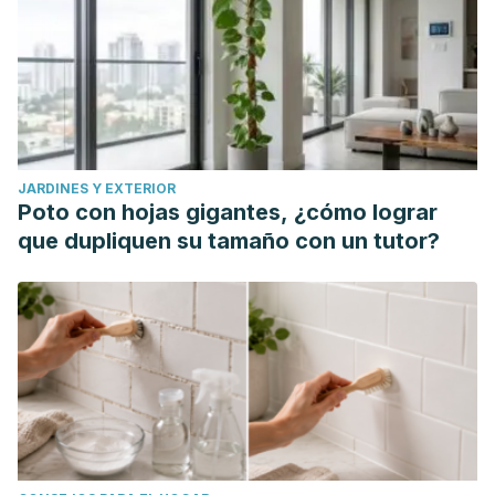
Magnesium Enhance Exercise
Performance?.
Nutrients
,
9
(9), 946.
https://doi.org/10.3390/nu9090946
Nutrition Data. Nuts, coconut water (liquid from coconuts)
Nutrition Facts & Calories. Recuperado el 8 de septiembre
de 2020. https://nutritiondata.self.com/facts/nut-and-seed-
JARDINES Y EXTERIOR
products/3115/2
Poto con hojas gigantes, ¿cómo lograr
que dupliquen su tamaño con un tutor?