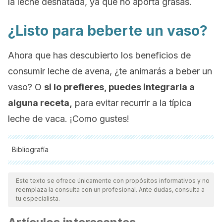
la leche desnatada, ya que no aporta grasas.
¿Listo para beberte un vaso?
Ahora que has descubierto los beneficios de
consumir leche de avena, ¿te animarás a beber un
vaso? O
si lo prefieres, puedes integrarla a
alguna receta,
para evitar recurrir a la típica
leche de vaca. ¡Como gustes!
Bibliografía
Todas las fuentes citadas fueron revisadas a profundidad por
nuestro equipo, para asegurar su calidad, confiabilidad,
Este texto se ofrece únicamente con propósitos informativos y no
reemplaza la consulta con un profesional. Ante dudas, consulta a
vigencia y validez.
La bibliografía de este artículo fue
tu especialista.
considerada confiable y de precisión académica o
científica.