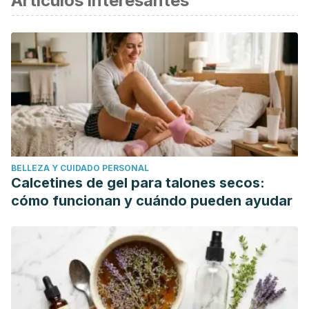
Artículos interesantes
Adom, K. K., & Liu, R. H. (2002). Antioxidant activity of
grains. Journal of Agricultural and Food Chemistry.
https://doi.org/10.1021/jf0205099
Katz, D. L. (2001). A Scientific Review of the Health Benefits
of Oats. Public Health.
https://doi.org/10.1007/978-3-642-
19231-9
Meydani, M. (2009). Potential health benefits of
avenanthramides of oats. Nutrition Reviews.
BELLEZA Y CUIDADO PERSONAL
https://doi.org/10.1111/j.1753-4887.2009.00256.x
Calcetines de gel para talones secos:
Clemens, R., & Van Klinken, B. J. W. (2014). Oats, more than
cómo funcionan y cuándo pueden ayudar
just a whole grain: An introduction. In British Journal of
Nutrition.
https://doi.org/10.1017/S0007114514002712