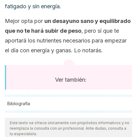
fatigado y sin energía.
Mejor opta por
un desayuno sano y equilibrado
que no te hará subir de peso
, pero sí que te
aportará los nutrientes necesarios para empezar
el día con energía y ganas. Lo notarás.
Ver también:
Bibliografía
Todas las fuentes citadas fueron revisadas a profundidad por
nuestro equipo, para asegurar su calidad, confiabilidad,
Este texto se ofrece únicamente con propósitos informativos y no
reemplaza la consulta con un profesional. Ante dudas, consulta a
vigencia y validez.
La bibliografía de este artículo fue
tu especialista.